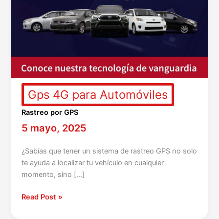
Gps 4G para Automóviles
Rastreo por GPS
5 mayo, 2025
¿Sabías que tener un sistema de rastreo GPS no solo
te ayuda a localizar tu vehículo en cualquier
momento, sino […]
Read Post »