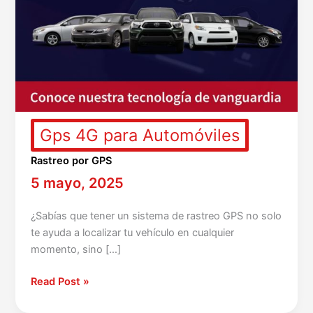
Gps 4G para Automóviles
Rastreo por GPS
5 mayo, 2025
¿Sabías que tener un sistema de rastreo GPS no solo
te ayuda a localizar tu vehículo en cualquier
momento, sino […]
Read Post »